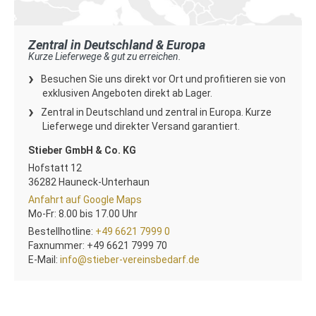
Zentral in Deutschland & Europa
Kurze Lieferwege & gut zu erreichen.
Besuchen Sie uns direkt vor Ort und proﬁtieren sie von
exklusiven Angeboten direkt ab Lager.
Zentral in Deutschland und zentral in Europa. Kurze
Lieferwege und direkter Versand garantiert.
Stieber GmbH & Co. KG
Deutschlands
Hofstatt 12
grösster
36282
Hauneck-Unterhaun
Hersteller
Deutschland
,
Anfahrt
Anfahrt auf Google Maps
und
Hessen
auf
Öffnungszeiten
Mo-Fr: 8.00 bis 17.00 Uhr
Großhändler
Google
Bestellhotline:
+49 6621 7999 0
für
Maps
Faxnummer:
+49 6621 7999 70
Vereinsbedarf
E-Mail:
info@stieber-vereinsbedarf.de
Webseite
www.stieber-
vereinsbedarf.info