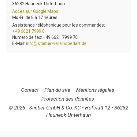
plus
36282
Hauneck-Unterhaun
grand
Allemagne
,
Accès
Accès sur Google Maps
fabricant
Hessen
sur
Heures
Mo-Fr: de 8 à 17 heures
et
Google
d’ouvertureLu-
Assistance téléphonique pour les commandes:
grossiste
Maps
Ve
+49 6621 7999 0
d’Allemagne
Numéro de fax:
+49 6621 7999 70
en
E-Mail:
info@stieber-vereinsbedarf.de
fournitures
Webseite
www.stieber-
pour
vereinsbedarf.info
clubs
et
associations
Contact
Plan du site
Mentions légales
Protection des données
Axel
© 2026
-
Stieber GmbH & Co. KG
•
Hofstatt 12
•
36282
Stieber
•
•
•
Hauneck-Unterhaun
Hessen
Deutschland
Tel.
+49
6621