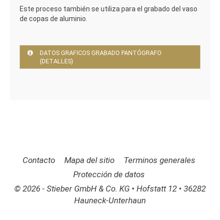
Este proceso también se utiliza para el grabado del vaso
de copas de aluminio.
DATOS GRAFICOS GRABADO PANTÓGRAFO 
(DETALLES)
Contacto
Mapa del sitio
Terminos generales
Protección de datos
Abraham
© 2026
-
Stieber GmbH & Co. KG
•
Hofstatt 12
•
36282
Braun
•
•
•
Hauneck-Unterhaun
Hessen
Deutschland
Tel.